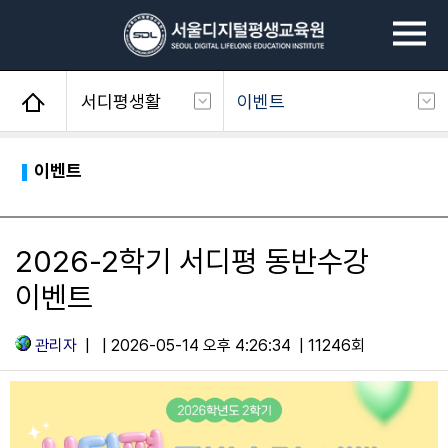
서디평생활
이벤트
사회복지사
공지사항
이벤트
평생교육사
학사일정
건강가정사
전체개설교과목
2026-2학기 서디평 동반수강
청소년지도사
장학제도
이벤트
경영학/CPA
이벤트
관리자
| | 2026-05-14 오후 4:26:34 | 11246회
심리학
성적우수장학생
서디평생활
학습후기
학생지원
서디평웹진