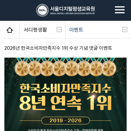
서디평생활
이벤트
사회복지사
공지사항
2026년 한국소비자만족지수 1위 수상 기념 댓글 이벤트
평생교육사
학사일정
건강가정사
전체개설교과목
청소년지도사
장학제도
경영학/CPA
이벤트
심리학
성적우수장학생
서디평생활
학습후기
학생지원
서디평웹진