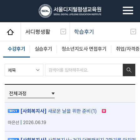
과정을
선택하세요
서디평생활
학습후기
사회복지사
공지사항
수강후기
실습후기
청소년지도사 면접후기
취업/자격증
평생교육사
학사일정
검색
건강가정사
전체개설교과목
청소년지도사
장학제도
경영학/CPA
이벤트
심리학
성적우수장학생
[사회복지사]
새로운 날을 위한 준비
(1)
서디평생활
학습후기
|
마은선
2026.06.19
학생지원
서디평웹진