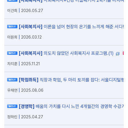
[사회복지사]
사회복지사+건강 더블패키지 2학기를 마치며
(
수강신청
공개특강
|
이건희
2026.05.27
기타
[사회복지사]
이론을 넘어 현장의 온기를 느끼게 해준 서디평
|
이원희
2026.03.12
[사회복지사]
의도치 않았던 사회복지사 프로그램.
(1)
|
차지훈
2025.11.21
[학점취득]
직장과 학업, 두 마리 토끼를 잡다: 서울디지털평
|
우채연
2025.08.06
[경영학]
배움의 가치를 다시 느낀 4개월간의 경영학 수강기
|
정하린
2025.04.27